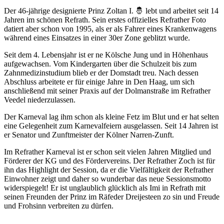
Der 46-jährige designierte Prinz Zoltan I. 🤴 lebt und arbeitet seit 14
Jahren im schönen Refrath. Sein erstes offizielles Refrather Foto
datiert aber schon von 1995, als er als Fahrer eines Krankenwagens
während eines Einsatzes in einer 30er Zone geblitzt wurde.
Seit dem 4. Lebensjahr ist er ne Kölsche Jung und in Höhenhaus
aufgewachsen. Vom Kindergarten über die Schulzeit bis zum
Zahnmedizinstudium blieb er der Domstadt treu. Nach dessen
Abschluss arbeitete er für einige Jahre in Den Haag, um sich
anschließend mit seiner Praxis auf der Dolmanstraße im Refrather
Veedel niederzulassen.
Der Karneval lag ihm schon als kleine Fetz im Blut und er hat selten
eine Gelegenheit zum Karnevalfeiern ausgelassen. Seit 14 Jahren ist
er Senator und Zunftmeister der Kölner Narren-Zunft.
Im Refrather Karneval ist er schon seit vielen Jahren Mitglied und
Förderer der KG und des Fördervereins. Der Refrather Zoch ist für
ihn das Highlight der Session, da er die Vielfältigkeit der Refrather
Einwohner zeigt und daher so wunderbar das neue Sessionsmotto
widerspiegelt! Er ist unglaublich glücklich als Imi in Refrath mit
seinen Freunden der Prinz im Räfeder Dreijesteen zo sin und Freude
und Frohsinn verbreiten zu dürfen.